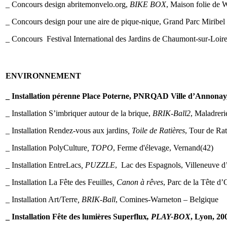
_ Concours design abritemonvelo.org,
BIKE BOX
, Maison folie de 
_ Concours design pour une aire de pique-nique, Grand Parc Miribel
_ Concours Festival International des Jardins de Chaumont-sur-Loi
ENVIRONNEMENT
_ Installation pérenne Place Poterne, PNRQAD Ville d’Annonay
_ Installation S’imbriquer autour de la brique,
BRIK-Ball2
, Maladreri
_ Installation Rendez-vous aux jardins
, Toile de Ratières
, Tour de Rat
_ Installation PolyCulture
, TOPO
, Ferme d'élevage, Vernand(42)
_ Installation EntreLacs
, PUZZLE
, Lac des Espagnols, Villeneuve 
_ Installation La Fête des Feuilles
, Canon à rêves
, Parc de la Tête d
_ Installation Art/Terre
, BRIK-Ball
, Comines-Warneton – Belgique
_ Installation Fête des lumières Superflux
, PLAY-BOX
, Lyon, 20